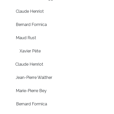
de Henriot
nard Formica
ud Rust
) Xavier Pête
ude Henriot
-Pierre Walther
ie-Pierre Bey
nard Formica