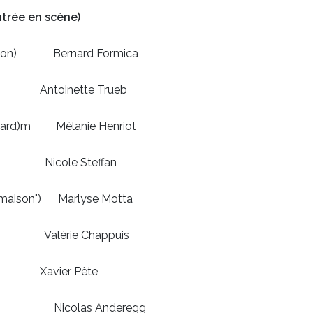
ntrée en scène)
isation) Bernard Formica
oinette Trueb
 Vollard)m Mélanie Henriot
Nicole Steffan
 "maison") Marlyse Motta
lérie Chappuis
er Pète
ion) Nicolas Anderegg