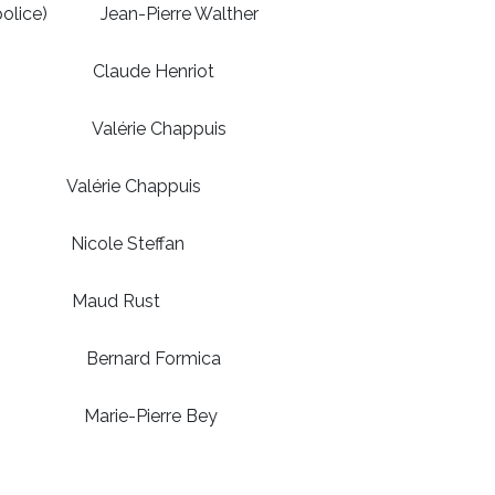
a police) Jean-Pierre Walther
hef) Claude Henriot
koff) Valérie Chappuis
e Chappuis
le Steffan
ud Rust
Chat" Bernard Formica
Marie-Pierre Bey