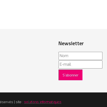
Newsletter
servés | site :
solutions informatiques